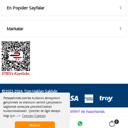
En Popüler Sayfalar
Markalar
©2022-2024. Tüm Hakları Saklıdır.
Petsepetimde.com'da kullanıcı deneyimini
Petsepetimde.com'da kullanıcı deneyimini
geliştirmek ve sitemizin verimli çalışmasını
geliştirmek ve sitemizin verimli çalışmasını
sağlamak amacıyla çerezler(Cookie)
sağlamak amacıyla çerezler(Cookie)
kullanılmaktadır. Çerezler ile ilgili detaylı
kullanılmaktadır. Çerezler ile ilgili detaylı
ideasoft
ile
e-
bilgi için --->
bilgi için --->
Çerezler (Cookies)
Çerezler (Cookies)
hazırlandı.
ticaret
paketleri
0
Okudum
Okudum