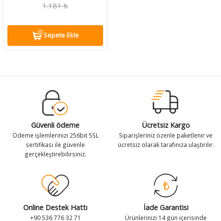
1.181 ₺
antaları
antaları
Zeka Geliştirici Kedi Oyuncakları
Leke ve Koku Gidericiler
Tuvalet Ekipmanları
Zeka Geliştirici Kedi Oyuncakları
Leke ve Koku Gidericiler
Tuvalet Ekipmanları
Sepete Ekle
k Kolyeleri
k Kolyeleri
Tırnak Makasları
Vitamin ve Takviyeler
Tırnak Makasları
Vitamin ve Takviyeler
 Kolyeler
 Kolyeler
Tüy Toplayıcılar
Yavru Köpek Bakımı
Tüy Toplayıcılar
Yavru Köpek Bakımı
Vitamin ve Takviyeler
Vitamin ve Takviyeler
Yavru Kedi Bakımı
Yavru Kedi Bakımı
Güvenli ödeme
Ücretsiz Kargo
Ödeme işlemlerinizi 256bit SSL
Siparişleriniz özenle paketlenir ve
sertifikası ile güvenle
ücretsiz olarak tarafınıza ulaştırılır.
gerçekleştirebilirsiniz.
Online Destek Hattı
İade Garantisi
+90 536 776 32 71
Ürünlerinizi 14 gün içerisinde