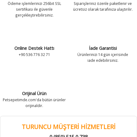
Ödeme işlemlerinizi 256bit SSL
Siparişleriniz özenle paketlenir ve
antaları
antaları
Zeka Geliştirici Kedi Oyuncakları
Leke ve Koku Gidericiler
Tuvalet Ekipmanları
Zeka Geliştirici Kedi Oyuncakları
Leke ve Koku Gidericiler
Tuvalet Ekipmanları
sertifikası ile güvenle
ücretsiz olarak tarafınıza ulaştırılır.
gerçekleştirebilirsiniz.
k Kolyeleri
k Kolyeleri
Tırnak Makasları
Vitamin ve Takviyeler
Tırnak Makasları
Vitamin ve Takviyeler
 Kolyeler
 Kolyeler
Tüy Toplayıcılar
Yavru Köpek Bakımı
Tüy Toplayıcılar
Yavru Köpek Bakımı
Online Destek Hattı
İade Garantisi
Vitamin ve Takviyeler
Vitamin ve Takviyeler
+90 536 776 32 71
Ürünlerinizi 14 gün içerisinde
iade edebilirsiniz.
Yavru Kedi Bakımı
Yavru Kedi Bakımı
Orijinal Ürün
Petsepetimde.com'da bütün ürünler
orijinaldir.
TURUNCU MÜŞTERİ HİZMETLERİ