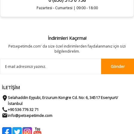
0 (850) 515 0 738
Pazartesi - Cumartesi | 09:00 - 18:00
İndirimleri Kaçırma!
Petsepetimde.com' da size özel indirimlerden faydalanmanız için sizi
bilgilendirelim.
Gönder
İLETİŞİM
Selahaddin Eyyubi, Erzurum Kongre Cd. No: 6, 34517 Esenyurt/
İstanbul
+90 536 776 32 71
info@petsepetimde.com