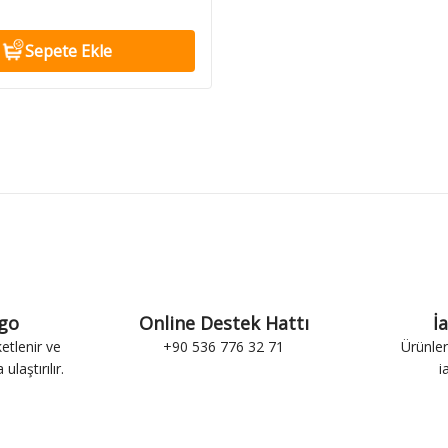
Sepete Ekle
rgo
Online Destek Hattı
İ
ketlenir ve
+90 536 776 32 71
Ürünler
ulaştırılır.
i