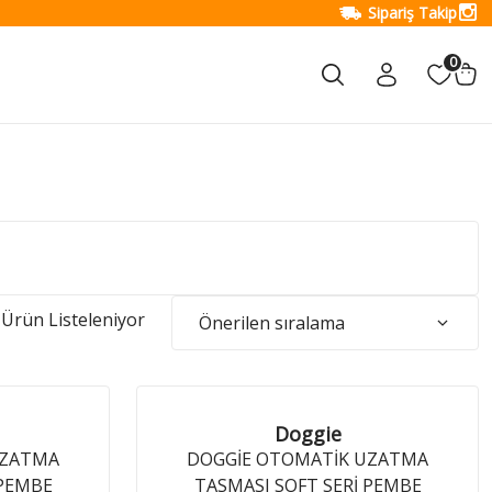
Sipariş Takip
0
Ürün Listeleniyor
Doggie
UZATMA
DOGGİE OTOMATİK UZATMA
 PEMBE
TASMASI SOFT SERİ PEMBE