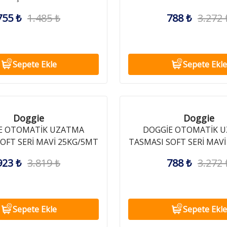
15KG/5MT
755 ₺
1.485 ₺
788 ₺
3.272 
Sepete Ekle
Sepete Ekle
Doggie
Doggie
E OTOMATİK UZATMA
DOGGİE OTOMATİK 
OFT SERİ MAVİ 25KG/5MT
TASMASI SOFT SERİ MAV
923 ₺
3.819 ₺
788 ₺
3.272 
Sepete Ekle
Sepete Ekle