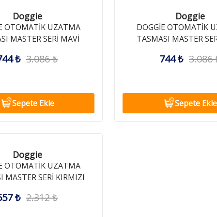
Doggie
Doggie
E OTOMATİK UZATMA
DOGGİE OTOMATİK 
SI MASTER SERİ MAVİ
TASMASI MASTER SER
25KG/5MT
25KG/5MT
744 ₺
3.086 ₺
744 ₺
3.086 
Sepete Ekle
Sepete Ekle
Doggie
E OTOMATİK UZATMA
 MASTER SERİ KIRMIZI
12KG/3MT
557 ₺
2.312 ₺