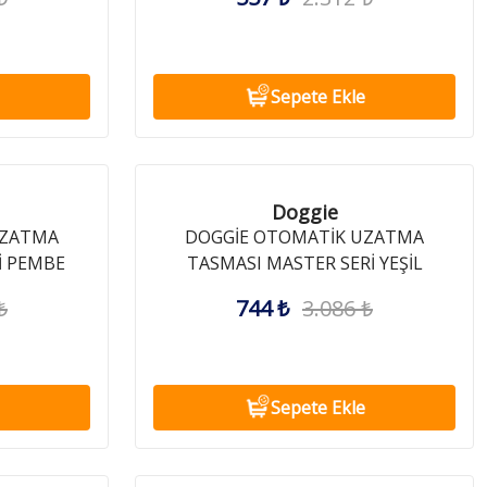
Sepete Ekle
Doggie
UZATMA
DOGGİE OTOMATİK UZATMA
İ PEMBE
TASMASI MASTER SERİ YEŞİL
25KG/5MT
₺
744 ₺
3.086 ₺
Sepete Ekle