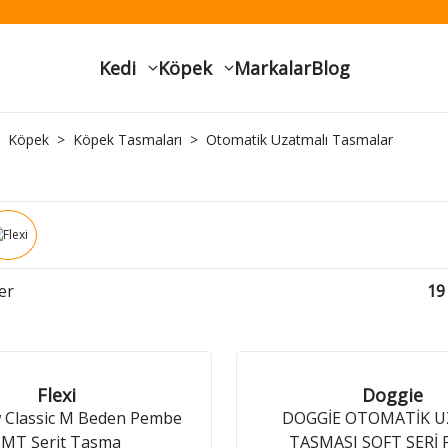
Kedi
Köpek
Markalar
Blog
Köpek
Köpek Tasmaları
Otomatik Uzatmalı Tasmalar
er
19
Flexi
Doggie
w Classic M Beden Pembe
DOGGİE OTOMATİK 
5MT Şerit Tasma
TASMASI SOFT SERİ