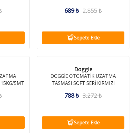
12KG/3MT
₺
689 ₺
2.855 ₺
Sepete Ekle
Doggie
UZATMA
DOGGİE OTOMATİK UZATMA
İ 15KG/5MT
TASMASI SOFT SERİ KIRMIZI
15KG/5MT
₺
788 ₺
3.272 ₺
Sepete Ekle