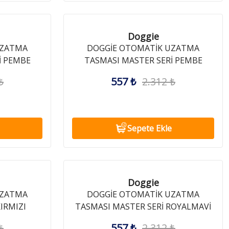
Doggie
UZATMA
DOGGİE OTOMATİK UZATMA
İ PEMBE
TASMASI MASTER SERİ PEMBE
12KG/3MT
₺
557 ₺
2.312 ₺
Sepete Ekle
Doggie
UZATMA
DOGGİE OTOMATİK UZATMA
IRMIZI
TASMASI MASTER SERİ ROYALMAVİ
12KG/3MT
₺
557 ₺
2.312 ₺