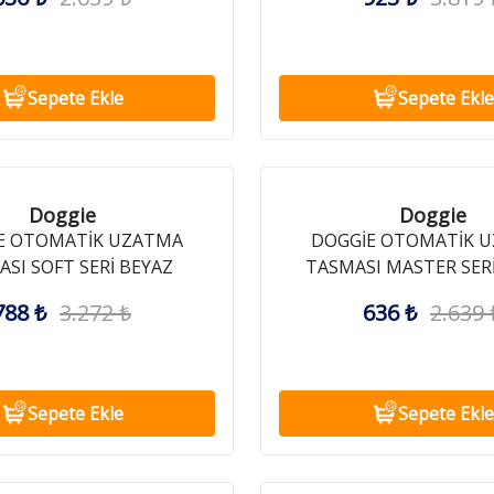
Sepete Ekle
Sepete Ekle
Doggie
Doggie
E OTOMATİK UZATMA
DOGGİE OTOMATİK 
SI SOFT SERİ BEYAZ
TASMASI MASTER SER
15KG/5MT
15KG/5MT
788 ₺
3.272 ₺
636 ₺
2.639 
Sepete Ekle
Sepete Ekle