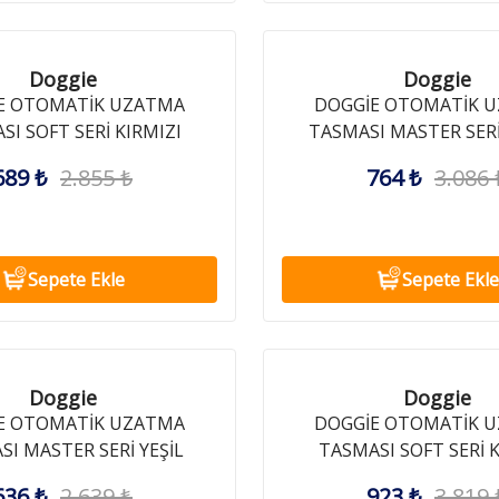
Doggie
Doggie
E OTOMATİK UZATMA
DOGGİE OTOMATİK 
SI SOFT SERİ KIRMIZI
TASMASI MASTER SER
12KG/3MT
25KG/5MT
689 ₺
2.855 ₺
764 ₺
3.086 
Sepete Ekle
Sepete Ekle
Doggie
Doggie
E OTOMATİK UZATMA
DOGGİE OTOMATİK 
I MASTER SERİ YEŞİL
TASMASI SOFT SERİ K
15KG/5MT
25KG/5MT
636 ₺
2.639 ₺
923 ₺
3.819 