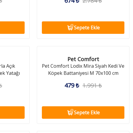
₺
674 ₺
2.784 ₺
Sepete Ekle
Pet Comfort
la Açık
Pet Comfort Lodix Mira Siyah Kedi Ve
ek Yatağı
Köpek Battaniyesi M 70x100 cm
₺
479 ₺
1.991 ₺
Sepete Ekle