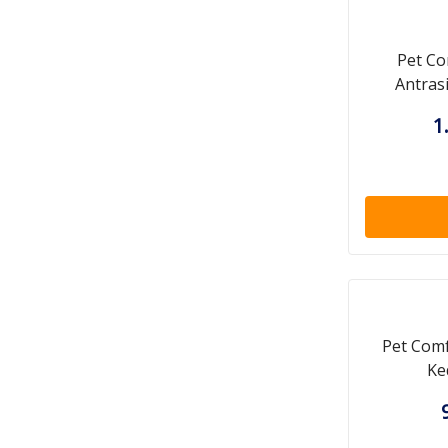
Pet Co
Antrasi
1
Pet Comf
Ke