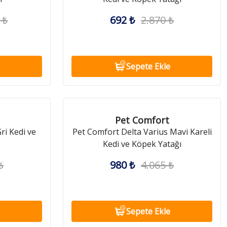
 ₺
692 ₺
2.870 ₺
Sepete Ekle
Pet Comfort
ri Kedi ve
Pet Comfort Delta Varius Mavi Kareli
Kedi ve Köpek Yatağı
₺
980 ₺
4.065 ₺
Sepete Ekle