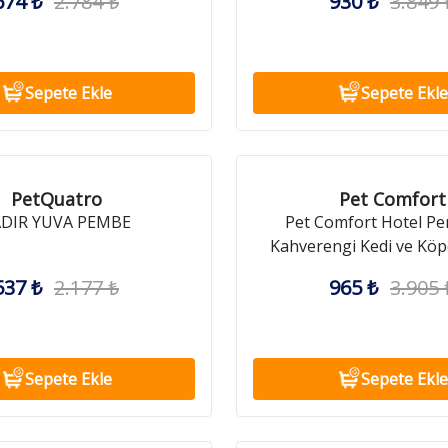
674 ₺
2.784 ₺
930 ₺
3.849 
Sepete Ekle
Sepete Ekle
PetQuatro
Pet Comfort
DIR YUVA PEMBE
Pet Comfort Hotel Per
Kahverengi Kedi ve Köp
537 ₺
2.177 ₺
965 ₺
3.905 
Sepete Ekle
Sepete Ekle