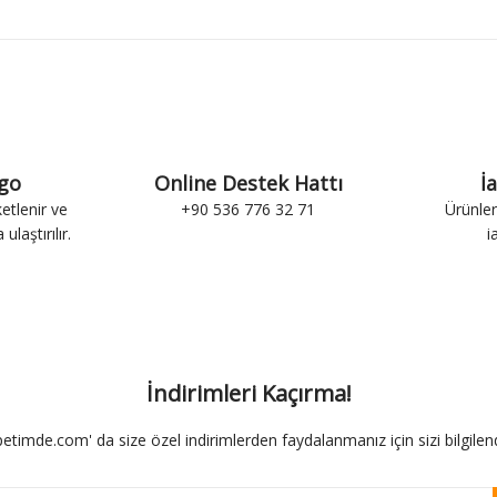
rgo
Online Destek Hattı
İ
ketlenir ve
+90 536 776 32 71
Ürünler
ulaştırılır.
i
İndirimleri Kaçırma!
etimde.com' da size özel indirimlerden faydalanmanız için sizi bilgilend