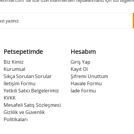
etimde.com' da size özel indirimlerden faydalanmanız için sizi bilgilend
Petsepetimde
Hesabım
Biz Kimiz
Giriş Yap
Kurumsal
Kayıt Ol
Sıkça Sorulan Sorular
Şifremi Unuttum
İletişim Formu
Havale Formu
Yetkili Satıcı Belgelerimiz
İade Formu
KVKK
Mesafeli Satış Sözleşmesi
Gizlilik ve Güvenlik
Politikaları