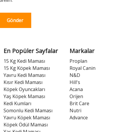
irelim.
Gönder
En Popüler Sayfalar
Markalar
15 Kg Kedi Maması
Proplan
15 Kg Köpek Maması
Royal Canin
Yavru Kedi Maması
N&D
Kısır Kedi Maması
Hill's
Köpek Oyuncakları
Acana
Yaş Köpek Maması
Orijen
Kedi Kumları
Brit Care
Somonlu Kedi Maması
Nutri
Yavru Köpek Maması
Advance
Köpek Ödül Maması
Yaş Kedi Maması