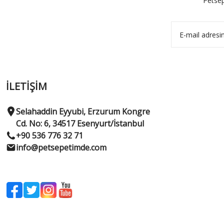
Petsep
İLETİŞİM
Selahaddin Eyyubi, Erzurum Kongre
Cd. No: 6, 34517 Esenyurt/İstanbul
+90 536 776 32 71
info@petsepetimde.com