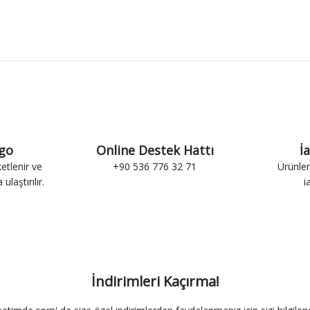
rgo
Online Destek Hattı
İ
ketlenir ve
+90 536 776 32 71
Ürünler
ulaştırılır.
i
İndirimleri Kaçırma!