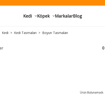
Kedi
Köpek
Markalar
Blog
Kedi
Kedi Tasmaları
Boyun Tasmaları
er
0
Ürün Bulunamadı.