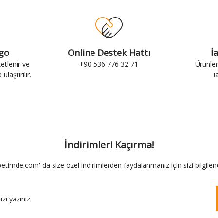
rgo
Online Destek Hattı
İ
ketlenir ve
+90 536 776 32 71
Ürünler
ulaştırılır.
i
İndirimleri Kaçırma!
etimde.com' da size özel indirimlerden faydalanmanız için sizi bilgilend