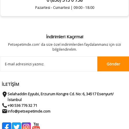
0 (850) 515 0 738
Pazartesi - Cumartesi | 09:00 - 18:00
İndirimleri Kaçırma!
Petsepetimde.com' da size özel indirimlerden faydalanmanız için sizi
bilgilendirelim.
Gönder
İLETİŞİM
Selahaddin Eyyubi, Erzurum Kongre Cd. No: 6, 34517 Esenyurt/
İstanbul
+90 536 776 32 71
info@petsepetimde.com