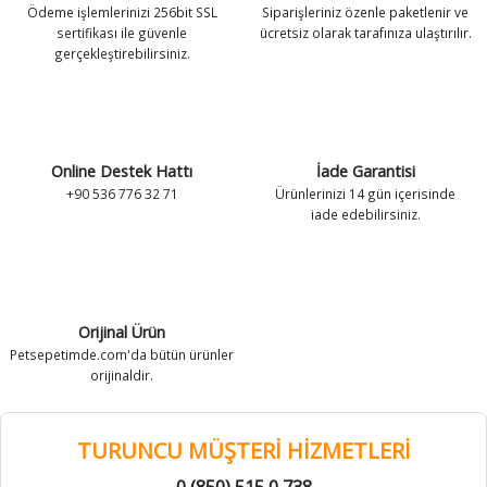
Ödeme işlemlerinizi 256bit SSL
Siparişleriniz özenle paketlenir ve
antaları
antaları
Zeka Geliştirici Kedi Oyuncakları
Leke ve Koku Gidericiler
Tuvalet Ekipmanları
Zeka Geliştirici Kedi Oyuncakları
Leke ve Koku Gidericiler
Tuvalet Ekipmanları
sertifikası ile güvenle
ücretsiz olarak tarafınıza ulaştırılır.
gerçekleştirebilirsiniz.
k Kolyeleri
k Kolyeleri
Tırnak Makasları
Vitamin ve Takviyeler
Tırnak Makasları
Vitamin ve Takviyeler
 Kolyeler
 Kolyeler
Tüy Toplayıcılar
Yavru Köpek Bakımı
Tüy Toplayıcılar
Yavru Köpek Bakımı
Online Destek Hattı
İade Garantisi
Vitamin ve Takviyeler
Vitamin ve Takviyeler
+90 536 776 32 71
Ürünlerinizi 14 gün içerisinde
iade edebilirsiniz.
Yavru Kedi Bakımı
Yavru Kedi Bakımı
Orijinal Ürün
Petsepetimde.com'da bütün ürünler
orijinaldir.
TURUNCU MÜŞTERİ HİZMETLERİ