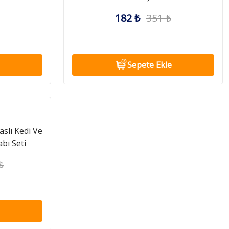
182 ₺
351 ₺
Sepete Ekle
aslı Kedi Ve
bı Seti
₺