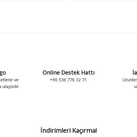
rgo
Online Destek Hattı
İ
ketlenir ve
+90 536 776 32 71
Ürünler
ulaştırılır.
i
İndirimleri Kaçırma!