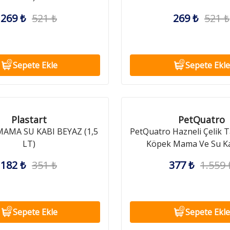
269 ₺
521 ₺
269 ₺
521 ₺
Sepete Ekle
Sepete Ekle
Plastart
PetQuatro
AMA SU KABI BEYAZ (1,5
PetQuatro Hazneli Çelik T
LT)
Köpek Mama Ve Su Ka
182 ₺
351 ₺
377 ₺
1.559 
Sepete Ekle
Sepete Ekle