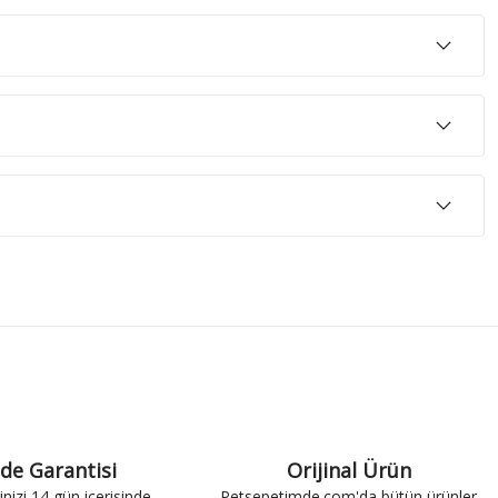
ade Garantisi
Orijinal Ürün
inizi 14 gün içerisinde
Petsepetimde.com'da bütün ürünler