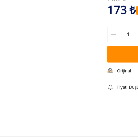
173 ₺
Orijinal
Fiyatı Düş