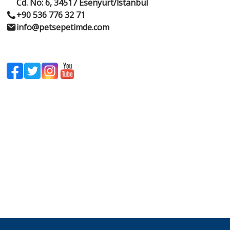
Cd. No: 6, 34517 Esenyurt/İstanbul
+90 536 776 32 71
info@petsepetimde.com