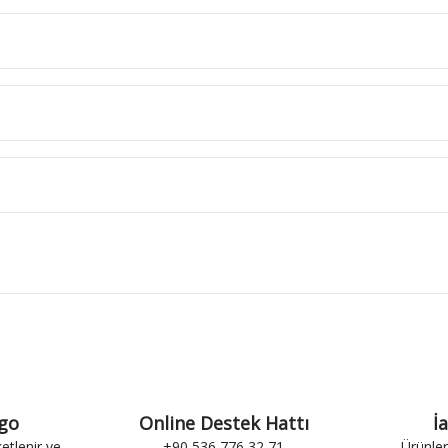
rgo
Online Destek Hattı
İ
ketlenir ve
+90 536 776 32 71
Ürünler