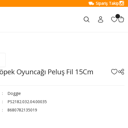
Sipariş Takip
öpek Oyuncağı Peluş Fil 15Cm
Doggie
PS2182.032.04.00035
8680782135019