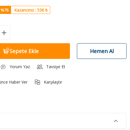
%76
Kazancınız : 536 ₺
Sepete Ekle
Hemen Al
Yorum Yaz
Tavsiye Et
ünce Haber Ver
Karşılaştır