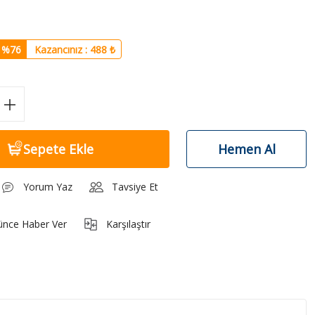
%76
Kazancınız : 488 ₺
Sepete Ekle
Hemen Al
Yorum Yaz
Tavsiye Et
ünce Haber Ver
Karşılaştır