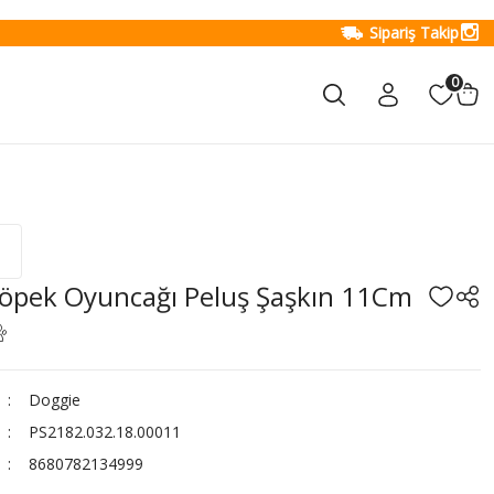
Sipariş Takip
0
öpek Oyuncağı Peluş Şaşkın 11Cm
Doggie
PS2182.032.18.00011
8680782134999