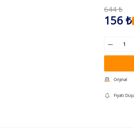
644 ₺
156 ₺
Orijinal
Fiyatı Düş