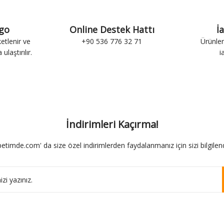
rgo
Online Destek Hattı
İ
ketlenir ve
+90 536 776 32 71
Ürünler
ulaştırılır.
i
İndirimleri Kaçırma!
etimde.com' da size özel indirimlerden faydalanmanız için sizi bilgilend