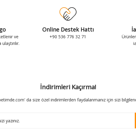
rgo
Online Destek Hattı
İ
ketlenir ve
+90 536 776 32 71
Ürünler
ulaştırılır.
i
İndirimleri Kaçırma!
etimde.com' da size özel indirimlerden faydalanmanız için sizi bilgilend