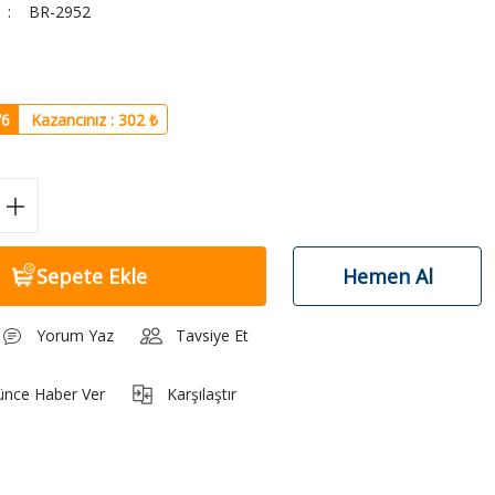
BR-2952
6
Kazancınız : 302 ₺
Sepete Ekle
Hemen Al
Yorum Yaz
Tavsiye Et
ünce Haber Ver
Karşılaştır