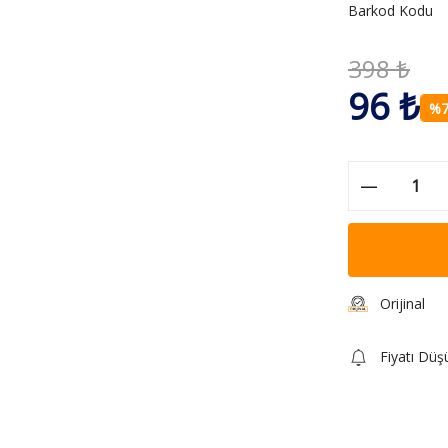
Barkod Kodu
398 ₺
96 ₺
%7
Orijinal
Fiyatı Düş