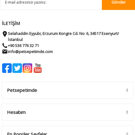
Gönder
İLETİŞİM
Selahaddin Eyyubi, Erzurum Kongre Cd. No: 6, 34517 Esenyurt/
İstanbul
+90 536 776 32 71
info@petsepetimde.com
Petsepetimde
Hesabım
En Popüler Sayfalar