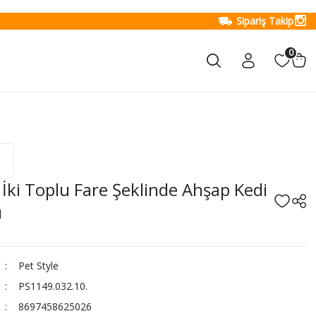
Sipariş Takip
0
 İki Toplu Fare Şeklinde Ahşap Kedi
ı
Pet Style
PS1149.032.10.
8697458625026