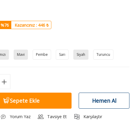
%76
Kazancınız : 446 ₺
mızı
Mavi
Pembe
Sarı
Siyah
Turuncu
Sepete Ekle
Hemen Al
Yorum Yaz
Tavsiye Et
Karşılaştır