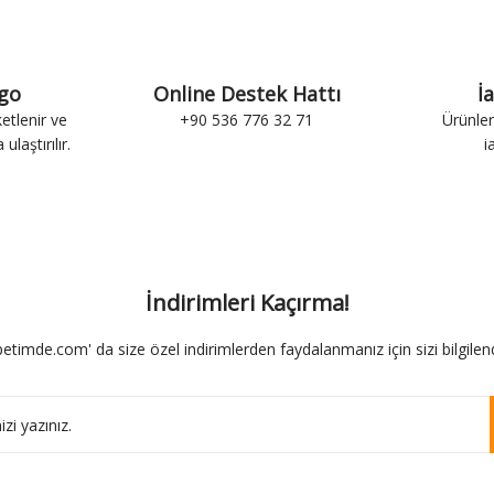
rgo
Online Destek Hattı
İ
ketlenir ve
+90 536 776 32 71
Ürünler
ulaştırılır.
i
İndirimleri Kaçırma!
etimde.com' da size özel indirimlerden faydalanmanız için sizi bilgilend