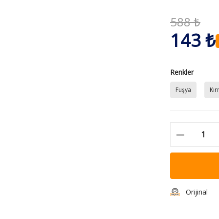
588 ₺
143 ₺
Renkler
Fuşya
Kır
Orijinal