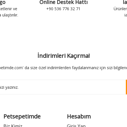
rgo
Online Destek Hattı
İ
ketlenir ve
+90 536 776 32 71
Ürünler
ulaştırılır.
i
İndirimleri Kaçırma!
etimde.com' da size özel indirimlerden faydalanmanız için sizi bilgilend
Petsepetimde
Hesabım
Biz Kimiz
Giriş Yap