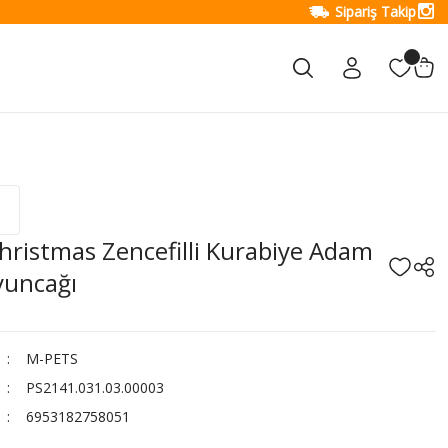
Sipariş Takip
hristmas Zencefilli Kurabiye Adam
yuncağı
M-PETS
PS2141.031.03.00003
6953182758051