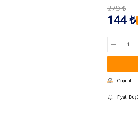
279 ₺
144 ₺
Orijinal
Fiyatı Düş