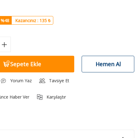
%48
Kazancınız : 135 ₺
Sepete Ekle
Hemen Al
Yorum Yaz
Tavsiye Et
ünce Haber Ver
Karşılaştır