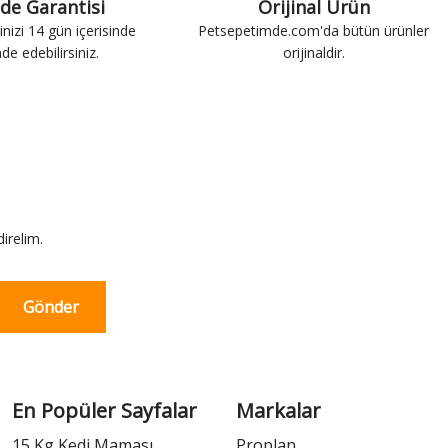
ade Garantisi
Orijinal Ürün
inizi 14 gün içerisinde
Petsepetimde.com'da bütün ürünler
ade edebilirsiniz.
orijinaldir.
irelim.
Gönder
En Popüler Sayfalar
Markalar
15 Kg Kedi Maması
Proplan