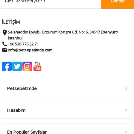
Gönder
İLETİŞİM
Selahaddin Eyyubi, Erzurum Kongre Cd. No: 6, 34517 Esenyurt/
İstanbul
+90 536 776 32 71
info@petsepetimde.com
Petsepetimde
Hesabım
En Popüler Sayfalar