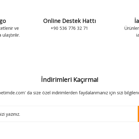
rgo
Online Destek Hattı
İ
ketlenir ve
+90 536 776 32 71
Ürünler
ulaştırılır.
i
İndirimleri Kaçırma!
etimde.com' da size özel indirimlerden faydalanmanız için sizi bilgilend