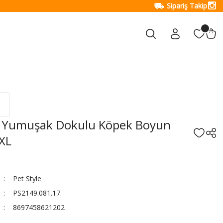
Sipariş Takip
e Yumuşak Dokulu Köpek Boyun
XL
Pet Style
PS2149.081.17.
8697458621202