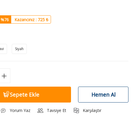
%76
Kazancınız : 725 ₺
vi
Siyah
Sepete Ekle
Hemen Al
Yorum Yaz
Tavsiye Et
Karşılaştır