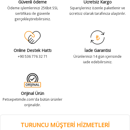
Güvenli ödeme
Ücretsiz Kargo
antaları
antaları
Zeka Geliştirici Kedi Oyuncakları
Leke ve Koku Gidericiler
Tuvalet Ekipmanları
Zeka Geliştirici Kedi Oyuncakları
Leke ve Koku Gidericiler
Tuvalet Ekipmanları
Ödeme işlemlerinizi 256bit SSL
Siparişleriniz özenle paketlenir ve
sertifikası ile güvenle
ücretsiz olarak tarafınıza ulaştırılır.
gerçekleştirebilirsiniz.
k Kolyeleri
k Kolyeleri
Tırnak Makasları
Vitamin ve Takviyeler
Tırnak Makasları
Vitamin ve Takviyeler
 Kolyeler
 Kolyeler
Tüy Toplayıcılar
Yavru Köpek Bakımı
Tüy Toplayıcılar
Yavru Köpek Bakımı
Vitamin ve Takviyeler
Vitamin ve Takviyeler
Online Destek Hattı
İade Garantisi
+90 536 776 32 71
Ürünlerinizi 14 gün içerisinde
iade edebilirsiniz.
Yavru Kedi Bakımı
Yavru Kedi Bakımı
Orijinal Ürün
Petsepetimde.com'da bütün ürünler
orijinaldir.
TURUNCU MÜŞTERİ HİZMETLERİ