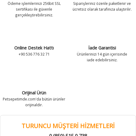
Ödeme işlemlerinizi 256bit SSL
Siparişleriniz özenle paketlenir ve
antaları
antaları
Zeka Geliştirici Kedi Oyuncakları
Leke ve Koku Gidericiler
Tuvalet Ekipmanları
Zeka Geliştirici Kedi Oyuncakları
Leke ve Koku Gidericiler
Tuvalet Ekipmanları
sertifikası ile güvenle
ücretsiz olarak tarafınıza ulaştırılır.
gerçekleştirebilirsiniz.
k Kolyeleri
k Kolyeleri
Tırnak Makasları
Vitamin ve Takviyeler
Tırnak Makasları
Vitamin ve Takviyeler
 Kolyeler
 Kolyeler
Tüy Toplayıcılar
Yavru Köpek Bakımı
Tüy Toplayıcılar
Yavru Köpek Bakımı
Online Destek Hattı
İade Garantisi
Vitamin ve Takviyeler
Vitamin ve Takviyeler
+90 536 776 32 71
Ürünlerinizi 14 gün içerisinde
iade edebilirsiniz.
Yavru Kedi Bakımı
Yavru Kedi Bakımı
Orijinal Ürün
Petsepetimde.com'da bütün ürünler
orijinaldir.
TURUNCU MÜŞTERİ HİZMETLERİ