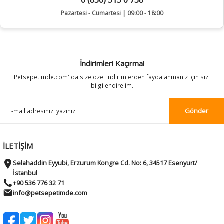
0 (850) 515 0 738
Pazartesi - Cumartesi | 09:00 - 18:00
İndirimleri Kaçırma!
Petsepetimde.com' da size özel indirimlerden faydalanmanız için sizi
bilgilendirelim.
Gönder
İLETİŞİM
Selahaddin Eyyubi, Erzurum Kongre Cd. No: 6, 34517 Esenyurt/
İstanbul
+90 536 776 32 71
info@petsepetimde.com