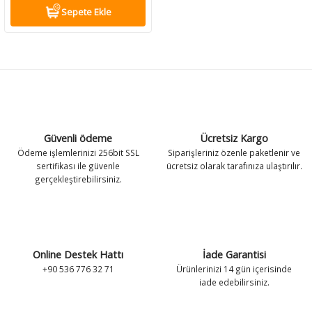
Sepete Ekle
antaları
antaları
Zeka Geliştirici Kedi Oyuncakları
Leke ve Koku Gidericiler
Tuvalet Ekipmanları
Zeka Geliştirici Kedi Oyuncakları
Leke ve Koku Gidericiler
Tuvalet Ekipmanları
k Kolyeleri
k Kolyeleri
Tırnak Makasları
Vitamin ve Takviyeler
Tırnak Makasları
Vitamin ve Takviyeler
 Kolyeler
 Kolyeler
Tüy Toplayıcılar
Yavru Köpek Bakımı
Tüy Toplayıcılar
Yavru Köpek Bakımı
Vitamin ve Takviyeler
Vitamin ve Takviyeler
Güvenli ödeme
Ücretsiz Kargo
Yavru Kedi Bakımı
Yavru Kedi Bakımı
Ödeme işlemlerinizi 256bit SSL
Siparişleriniz özenle paketlenir ve
sertifikası ile güvenle
ücretsiz olarak tarafınıza ulaştırılır.
gerçekleştirebilirsiniz.
Online Destek Hattı
İade Garantisi
+90 536 776 32 71
Ürünlerinizi 14 gün içerisinde
iade edebilirsiniz.