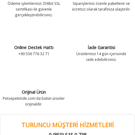
Ödeme işlemlerinizi 256bit SSL
Siparişleriniz özenle paketlenir ve
antaları
antaları
Zeka Geliştirici Kedi Oyuncakları
Leke ve Koku Gidericiler
Tuvalet Ekipmanları
Zeka Geliştirici Kedi Oyuncakları
Leke ve Koku Gidericiler
Tuvalet Ekipmanları
sertifikası ile güvenle
ücretsiz olarak tarafınıza ulaştırılır.
gerçekleştirebilirsiniz.
k Kolyeleri
k Kolyeleri
Tırnak Makasları
Vitamin ve Takviyeler
Tırnak Makasları
Vitamin ve Takviyeler
 Kolyeler
 Kolyeler
Tüy Toplayıcılar
Yavru Köpek Bakımı
Tüy Toplayıcılar
Yavru Köpek Bakımı
Online Destek Hattı
İade Garantisi
Vitamin ve Takviyeler
Vitamin ve Takviyeler
+90 536 776 32 71
Ürünlerinizi 14 gün içerisinde
iade edebilirsiniz.
Yavru Kedi Bakımı
Yavru Kedi Bakımı
Orijinal Ürün
Petsepetimde.com'da bütün ürünler
orijinaldir.
TURUNCU MÜŞTERİ HİZMETLERİ