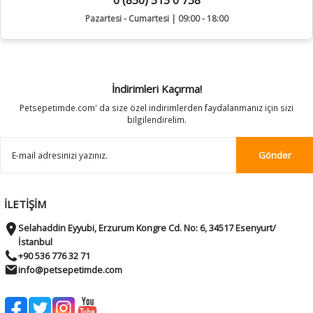
0 (850) 515 0 738
Pazartesi - Cumartesi | 09:00 - 18:00
İndirimleri Kaçırma!
Petsepetimde.com' da size özel indirimlerden faydalanmanız için sizi
bilgilendirelim.
Gönder
İLETİŞİM
Selahaddin Eyyubi, Erzurum Kongre Cd. No: 6, 34517 Esenyurt/
İstanbul
+90 536 776 32 71
info@petsepetimde.com