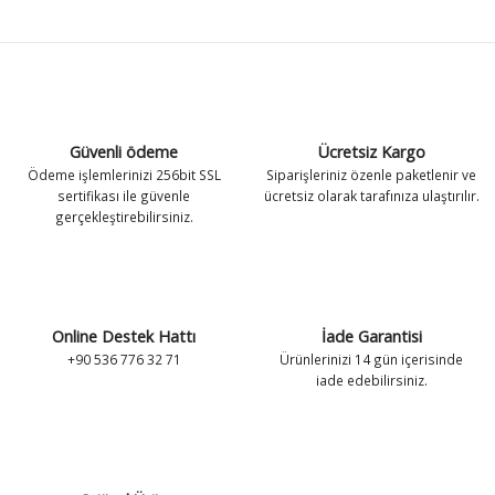
antaları
antaları
Zeka Geliştirici Kedi Oyuncakları
Leke ve Koku Gidericiler
Tuvalet Ekipmanları
Zeka Geliştirici Kedi Oyuncakları
Leke ve Koku Gidericiler
Tuvalet Ekipmanları
k Kolyeleri
k Kolyeleri
Tırnak Makasları
Vitamin ve Takviyeler
Tırnak Makasları
Vitamin ve Takviyeler
 Kolyeler
 Kolyeler
Tüy Toplayıcılar
Yavru Köpek Bakımı
Tüy Toplayıcılar
Yavru Köpek Bakımı
Güvenli ödeme
Ücretsiz Kargo
Ödeme işlemlerinizi 256bit SSL
Siparişleriniz özenle paketlenir ve
Vitamin ve Takviyeler
Vitamin ve Takviyeler
sertifikası ile güvenle
ücretsiz olarak tarafınıza ulaştırılır.
gerçekleştirebilirsiniz.
Yavru Kedi Bakımı
Yavru Kedi Bakımı
Online Destek Hattı
İade Garantisi
+90 536 776 32 71
Ürünlerinizi 14 gün içerisinde
iade edebilirsiniz.