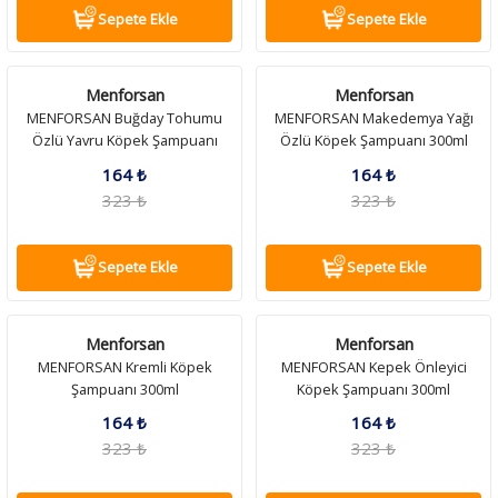
Sepete Ekle
Sepete Ekle
antaları
antaları
Zeka Geliştirici Kedi Oyuncakları
Leke ve Koku Gidericiler
Tuvalet Ekipmanları
Zeka Geliştirici Kedi Oyuncakları
Leke ve Koku Gidericiler
Tuvalet Ekipmanları
k Kolyeleri
k Kolyeleri
Tırnak Makasları
Vitamin ve Takviyeler
Tırnak Makasları
Vitamin ve Takviyeler
Menforsan
Menforsan
MENFORSAN Buğday Tohumu
MENFORSAN Makedemya Yağı
 Kolyeler
 Kolyeler
Tüy Toplayıcılar
Yavru Köpek Bakımı
Tüy Toplayıcılar
Yavru Köpek Bakımı
Özlü Yavru Köpek Şampuanı
Özlü Köpek Şampuanı 300ml
300ml
164 ₺
164 ₺
Vitamin ve Takviyeler
Vitamin ve Takviyeler
323 ₺
323 ₺
Yavru Kedi Bakımı
Yavru Kedi Bakımı
Sepete Ekle
Sepete Ekle
Menforsan
Menforsan
MENFORSAN Kremli Köpek
MENFORSAN Kepek Önleyici
Şampuanı 300ml
Köpek Şampuanı 300ml
164 ₺
164 ₺
323 ₺
323 ₺